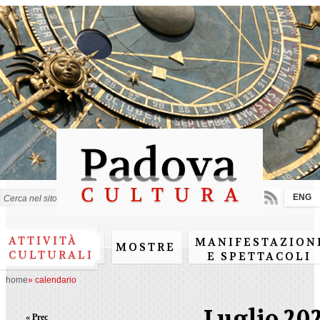
Salta al
contenuto
principale
ENG
Form di ricerca
ATTIVITÀ
MANIFESTAZION
MOSTRE
CULTURALI
E SPETTACOLI
home
»
calendario
Luglio 20
« Prec