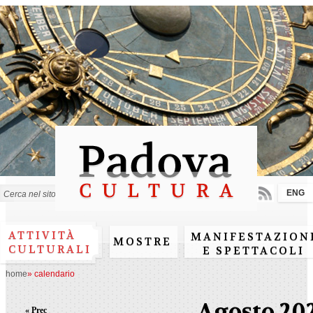
Salta al
contenuto
principale
ENG
Form di ricerca
ATTIVITÀ
MANIFESTAZION
MOSTRE
CULTURALI
E SPETTACOLI
home
»
calendario
Agosto 20
« Prec