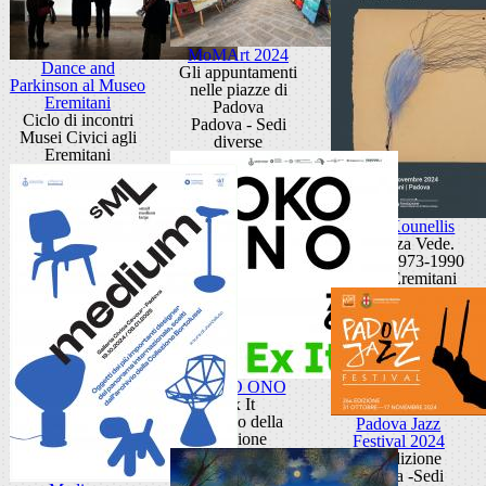
MoMArt 2024
Dance and
Gli appuntamenti
Parkinson al Museo
nelle piazze di
Eremitani
Padova
Ciclo di incontri
Padova - Sedi
Musei Civici agli
diverse
Eremitani
Jannis Kounellis
La Stanza Vede.
Disegni 1973-1990
Museo Eremitani
YOKO ONO
Ex It
Palazzo della
Padova Jazz
Ragione
Festival 2024
26° edizione
Padova -Sedi