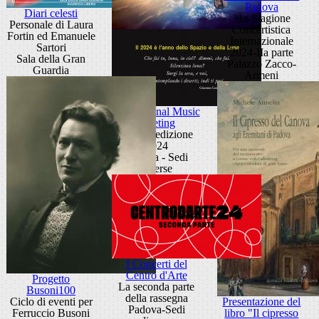
Padova
Diari celesti
31a Stagione
Personale di Laura
Concertistica
Fortin ed Emanuele
Internazionale
Sartori
2024-IIa parte
Sala della Gran
Palazzo Zacco-
Guardia
Armeni
International Music
Meeting
XXXII edizione
2024
Padova - Sedi
diverse
I Concerti del
Centro d'Arte
Progetto
La seconda parte
Busoni100
della rassegna
Ciclo di eventi per
Presentazione del
Padova-Sedi
Ferruccio Busoni
libro "Il cipresso