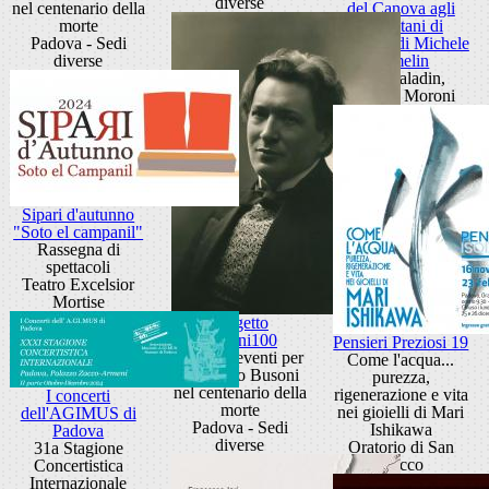
diverse
nel centenario della
del Canova agli
morte
Eremitani di
Padova - Sedi
Padova" di Michele
diverse
Armelin
Sala Paladin,
Palazzo Moroni
Sipari d'autunno
"Soto el campanil"
Rassegna di
spettacoli
Teatro Excelsior
Mortise
Progetto
Busoni100
Pensieri Preziosi 19
Ciclo di eventi per
Come l'acqua...
Ferruccio Busoni
purezza,
nel centenario della
rigenerazione e vita
I concerti
morte
nei gioielli di Mari
dell'AGIMUS di
Padova - Sedi
Ishikawa
Padova
diverse
Oratorio di San
31a Stagione
Rocco
Concertistica
Internazionale