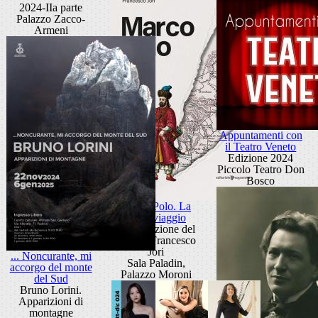
2024-IIa parte
Palazzo Zacco-
Armeni
Appuntamenti con
il Teatro Veneto
Edizione 2024
Piccolo Teatro Don
Bosco
Marco Polo. La
vita è viaggio
Presentazione del
libro di Francesco
Jori
... Noncurante, mi
Sala Paladin,
accorgo del monte
Palazzo Moroni
del Sud
Bruno Lorini.
Apparizioni di
montagne