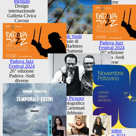
Medium
diverse
Design
internazionale
Galleria Civica
Cavour
Cattedrali Verdi
Personale di
Padova Jazz
Marina Barbiero
Festival 2024
Galleria Samonà
26° edizione
Padova -Sedi
Padova Jazz
diverse
Festival 2024
26° edizione
Padova -Sedi
diverse
Sounding Pictures
Mostra fotografica
di Elena Carminati
via VIII febbraio
Novembre
Patavino 2024