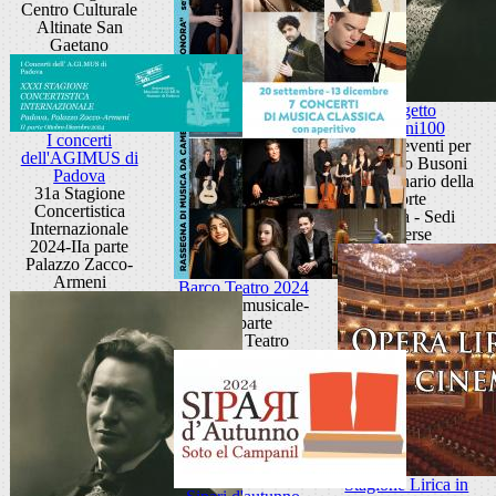
Centro Culturale
Altinate San
Gaetano
Progetto
Busoni100
I concerti
Ciclo di eventi per
dell'AGIMUS di
Ferruccio Busoni
Padova
nel centenario della
31a Stagione
morte
Concertistica
Padova - Sedi
Internazionale
diverse
2024-IIa parte
Palazzo Zacco-
Armeni
Barco Teatro 2024
Stagione musicale-
IIa parte
Barco Teatro
Stagione Lirica in