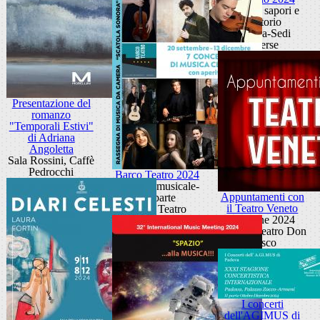
Cultura, sapori e
territorio
Padova-Sedi
diverse
Presentazione del
romanzo
"Temporali Estivi"
di Adriana
Angoletta
Sala Rossini, Caffè
Pedrocchi
Barco Teatro 2024
Stagione musicale-
Appuntamenti con
IIa parte
il Teatro Veneto
Barco Teatro
Edizione 2024
Piccolo Teatro Don
Bosco
I concerti
dell'AGIMUS di