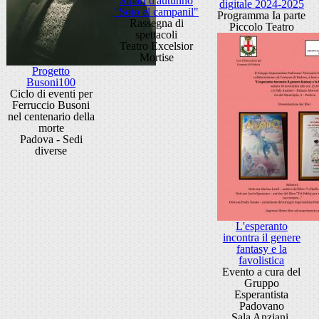
Sipari d'autunno
digitale 2024-2025
"Soto el campanil"
Programma Ia parte
Rassegna di
Piccolo Teatro
spettacoli
Teatro Excelsior
Mortise
Progetto
Busoni100
Ciclo di eventi per
Ferruccio Busoni
nel centenario della
morte
Padova - Sedi
diverse
L'esperanto
incontra il genere
fantasy e la
favolistica
Evento a cura del
Gruppo
Esperantista
Padovano
Sala Anziani,