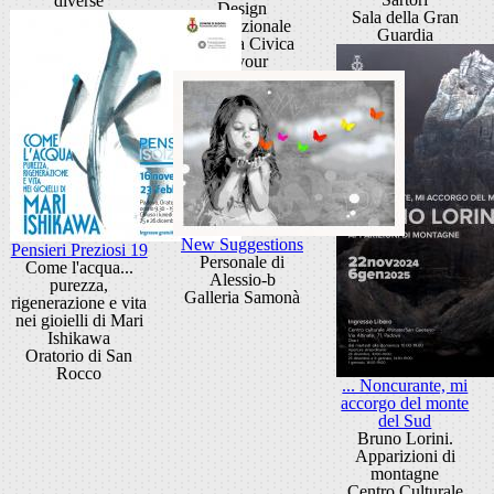
diverse
Design
Sala della Gran
internazionale
Guardia
Galleria Civica
Cavour
New Suggestions
Pensieri Preziosi 19
Personale di
Come l'acqua...
Alessio-b
purezza,
Galleria Samonà
rigenerazione e vita
nei gioielli di Mari
Ishikawa
Oratorio di San
Rocco
... Noncurante, mi
accorgo del monte
del Sud
Bruno Lorini.
Apparizioni di
montagne
Centro Culturale