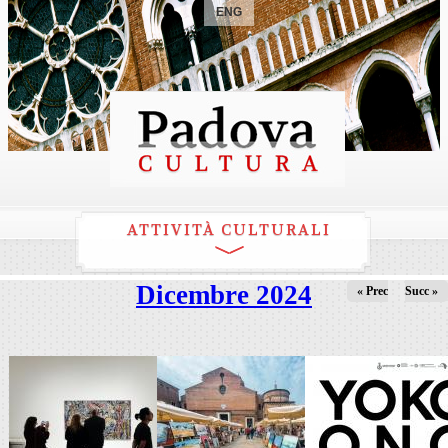
ENG
ATTIVITÀ CULTURALI
Dicembre 2024
« Prec
Succ »