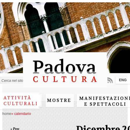
Salta al
contenuto
principale
ENG
Form di ricerca
ATTIVITÀ
MANIFESTAZION
MOSTRE
CULTURALI
E SPETTACOLI
home
»
calendario
Dicembre 2
« Prec