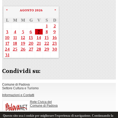
«
»
AGOSTO 2026
L
M
M
G
V
S
D
1
2
3
4
5
6
7
8
9
10
11
12
13
14
15
16
17
18
19
20
21
22
23
24
25
26
27
28
29
30
31
Condividi su:
Comune di Padova
Settore Cultura e Turismo
Informazioni e Contatti
Rete Civica del
Comune di Padova
Questo sito usa i cookie per migliorare l'esperienza di navigazione. Continuando la