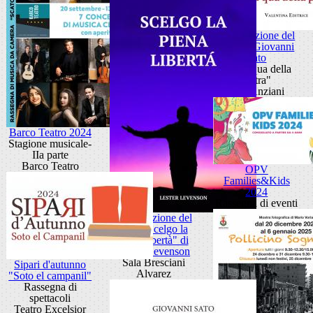
Presentazione del
libro di Giovanni
Sato
"Al di qua della
pietra"
Sala Anziani
Barco Teatro 2024
Stagione musicale-
IIa parte
Barco Teatro
OPV
Families&Kids
2024
Rassegna di eventi
Presentazione del
libro "Scelgo la
piena libertà" di
Lester Levenson
Sala Bresciani
Sipari d'autunno
Alvarez
"Soto el campanil"
Rassegna di
spettacoli
Teatro Excelsior