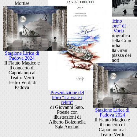
Mortise
"Pollicino
Sognatore" di
Mario Voria
Mostra fotografica
alla Sala della Gran
Guardia
Sala della Gran
Stagione Lirica di
Guardia, piazza dei
Padova 2024
Signori
Il Flauto Magico e
il concerto di
Capodanno al
Teatro Verdi
Teatro Verdi di
Padova
Presentazione del
libro "La via e i
relitti"
di Giovanni Sato.
Stagione Lirica di
Poesie con
Padova 2024
illustrazioni di
Il Flauto Magico e
Alberto Bolzonella
il concerto di
Sala Anziani
Capodanno al
Teatro Verdi