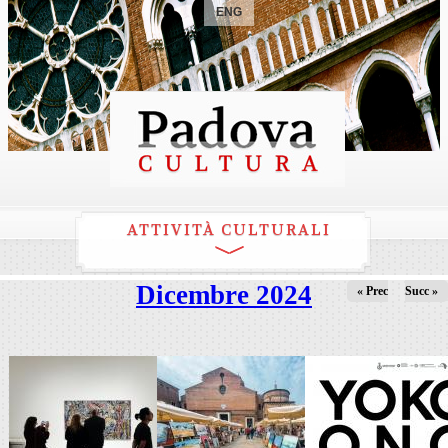
ENG
ATTIVITÀ CULTURALI
Dicembre 2024
« Prec
Succ »