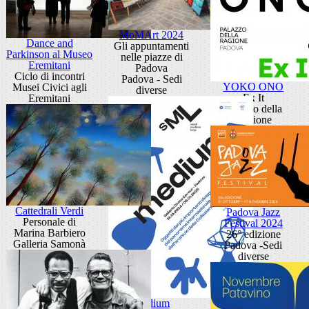
MoMArt 2024
Dance and
Gli appuntamenti
Parkinson al Museo
nelle piazze di
Eremitani
Padova
Ciclo di incontri
Padova - Sedi
YOKO ONO
Musei Civici agli
diverse
Ex It
Eremitani
Palazzo della
Ragione
Cattedrali Verdi
Padova Jazz
Personale di
Festival 2024
Marina Barbiero
26° edizione
Galleria Samonà
Padova -Sedi
diverse
Medium