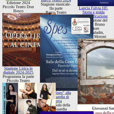
Barco Teatro 2024
Edizione 2024
Stagione musicale-
Piccolo Teatro Don
Lancia Fulvia HF.
IIa parte
Bosco
Storia e guida
Barco Teatro
all’identificazione
Presentazione del
libro di Bruno
Vettore
Sala Paladin,
Palazzo Moroni
Stagione Lirica in
digitale 2024-2025
Programma Ia parte
Piccolo Teatro
Mostra "Spes" alla
Gran Guardia di
Padova
Padova-Sala della
Gran Guardia