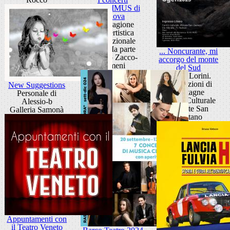
dell'AGIMUS di
Padova
31a Stagione
Concertistica
Internazionale
2024-IIa parte
... Noncurante, mi
Palazzo Zacco-
accorgo del monte
Armeni
del Sud
Bruno Lorini.
Apparizioni di
New Suggestions
montagne
Personale di
Centro Culturale
Alessio-b
Altinate San
Galleria Samonà
Gaetano
Appuntamenti con
il Teatro Veneto