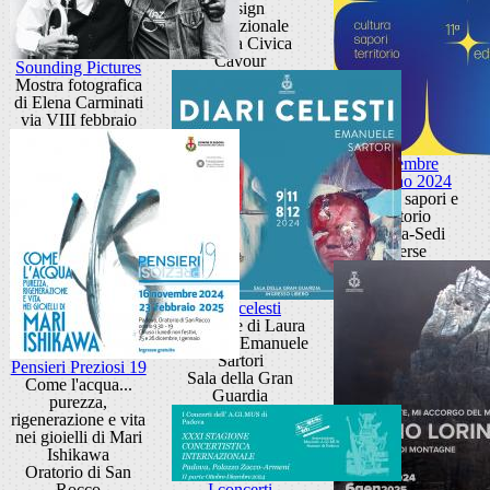
Design
internazionale
Galleria Civica
Cavour
Sounding Pictures
Mostra fotografica
di Elena Carminati
via VIII febbraio
Novembre
Patavino 2024
Cultura, sapori e
territorio
Padova-Sedi
diverse
Diari celesti
Personale di Laura
Fortin ed Emanuele
Sartori
Pensieri Preziosi 19
Sala della Gran
Come l'acqua...
Guardia
purezza,
rigenerazione e vita
nei gioielli di Mari
Ishikawa
Oratorio di San
Rocco
I concerti