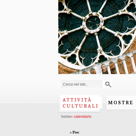
Form di ricerca
ATTIVITÀ
MOSTRE
CULTURALI
home
»
calendario
« Prec