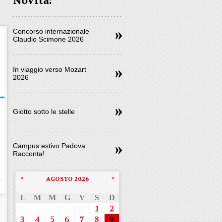
Novità:
Concorso internazionale
Claudio Scimone 2026
In viaggio verso Mozart
2026
Giotto sotto le stelle
Campus estivo Padova
Racconta!
«
»
AGOSTO 2026
L
M
M
G
V
S
D
1
2
3
4
5
6
7
8
9