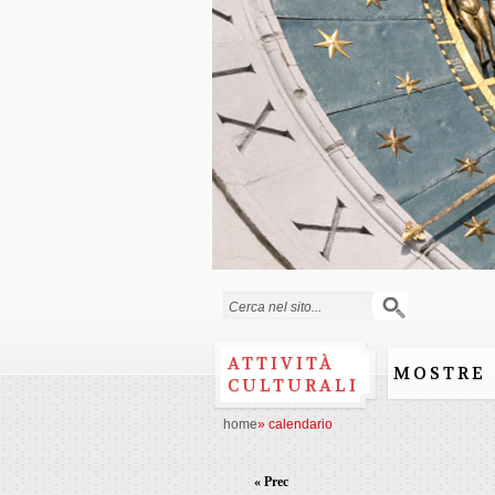
Form di ricerca
ATTIVITÀ
MOSTRE
CULTURALI
home
»
calendario
« Prec