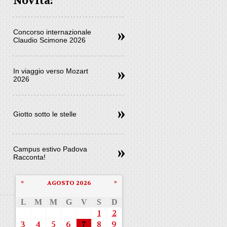
Novità:
Concorso internazionale
Claudio Scimone 2026
In viaggio verso Mozart
2026
Giotto sotto le stelle
Campus estivo Padova
Racconta!
«
»
AGOSTO 2026
L
M
M
G
V
S
D
1
2
3
4
5
6
7
8
9