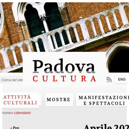
Salta al
contenuto
principale
ENG
Form di ricerca
ATTIVITÀ
MANIFESTAZION
MOSTRE
CULTURALI
E SPETTACOLI
home
»
calendario
Aprile 20
« Prec