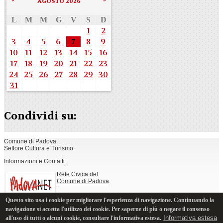
AGOSTO 2026
L
M
M
G
V
S
D
1
2
3
4
5
6
7
8
9
10
11
12
13
14
15
16
17
18
19
20
21
22
23
24
25
26
27
28
29
30
31
Condividi su:
Comune di Padova
Settore Cultura e Turismo
Informazioni e Contatti
Rete Civica del
Comune di Padova
Questo sito usa i cookie per migliorare l'esperienza di navigazione. Continuando la
Note legali, privacy e cookie
navigazione si accetta l'utilizzo dei cookie. Per saperne di più o negare il consenso
Informativa estesa
all'uso di tutti o alcuni cookie, consultare l'informativa estesa.