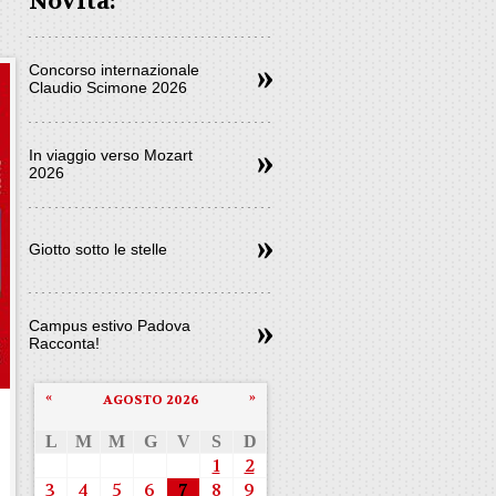
Novità:
Concorso internazionale
Claudio Scimone 2026
In viaggio verso Mozart
2026
Giotto sotto le stelle
Campus estivo Padova
Racconta!
«
»
AGOSTO 2026
L
M
M
G
V
S
D
1
2
3
4
5
6
7
8
9