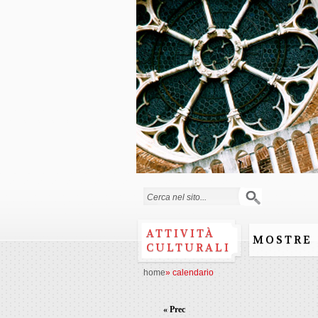
Form di ricerca
ATTIVITÀ
MOSTRE
CULTURALI
home
»
calendario
« Prec