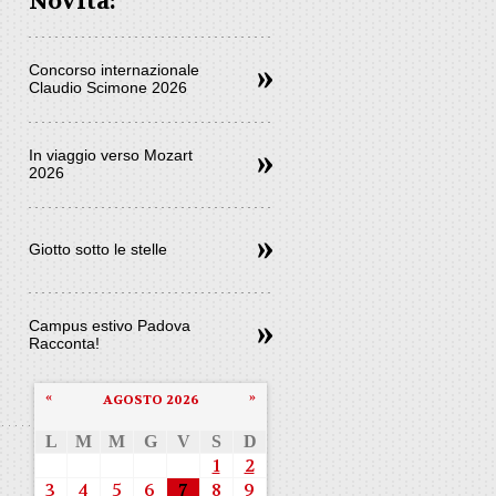
Novità:
Concorso internazionale
Claudio Scimone 2026
In viaggio verso Mozart
2026
Giotto sotto le stelle
Campus estivo Padova
Racconta!
«
»
AGOSTO 2026
L
M
M
G
V
S
D
1
2
3
4
5
6
7
8
9