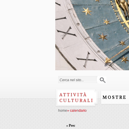
Form di ricerca
ATTIVITÀ
MOSTRE
CULTURALI
home
»
calendario
« Prec