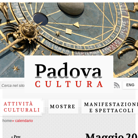
Salta al
contenuto
principale
ENG
Form di ricerca
ATTIVITÀ
MANIFESTAZION
MOSTRE
CULTURALI
E SPETTACOLI
home
»
calendario
Maggio 20
« Prec