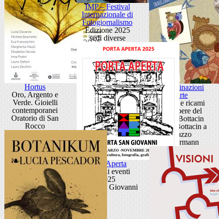
IMP – Festival
Internazionale di
Fotogiornalismo
Edizione 2025
sedi diverse
Hortus
Contaminazioni
Oro, Argento e
d'arte
Verde. Gioielli
Disegni e ricami
contemporanei
dalle opere del
Oratorio di San
Museo Bottacin
Rocco
Museo Bottacin a
Palazzo
Zuckermann
Porta Aperta
Ciclo di eventi
2025
Porta San Giovanni