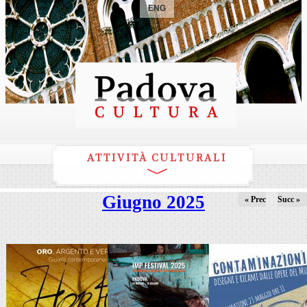
ENG
ATTIVITÀ CULTURALI
Giugno 2025
« Prec
Succ »