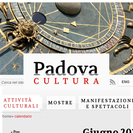
Salta al
contenuto
principale
ENG
Form di ricerca
ATTIVITÀ
MANIFESTAZION
MOSTRE
CULTURALI
E SPETTACOLI
home
»
calendario
Giugno 20
« Prec