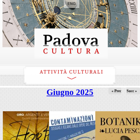
ENG
ATTIVITÀ CULTURALI
Giugno 2025
« Prec
Succ »