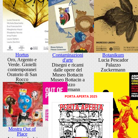
Hortus
Contaminazioni
Botanikum
Oro, Argento e
d'arte
Lucia Pescador
Verde. Gioielli
Disegni e ricami
Palazzo
contemporanei
dalle opere del
Zuckermann
Oratorio di San
Museo Bottacin
Rocco
Museo Bottacin a
Palazzo
Zuckermann
Mostra Out of
Place