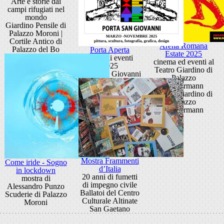
Arte e storie dai
campi rifugiati nel
mondo
Giardino Pensile di
Palazzo Moroni |
Cortile Antico di
Arena Romana
Palazzo del Bo
Porta Aperta
Estate 2025
Ciclo di eventi
cinema ed eventi al
2025
Teatro Giardino di
Porta San Giovanni
Palazzo
Zuckermann
Teatro Giardino di
Palazzo
Zuckermann
Mostra Frammenti
Come iride - Sogno
d’Italia
in lockdown
20 anni di fumetti
mostra di
di impegno civile
Alessandro Punzo
Ballatoi del Centro
Scuderie di Palazzo
Culturale Altinate
Moroni
San Gaetano