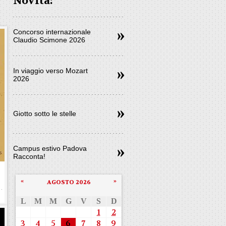
Novità:
Concorso internazionale
Claudio Scimone 2026
In viaggio verso Mozart
2026
Giotto sotto le stelle
Campus estivo Padova
Racconta!
«
»
AGOSTO 2026
L
M
M
G
V
S
D
1
2
3
4
5
6
7
8
9