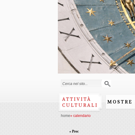
Form di ricerca
ATTIVITÀ
MOSTRE
CULTURALI
home
»
calendario
« Prec