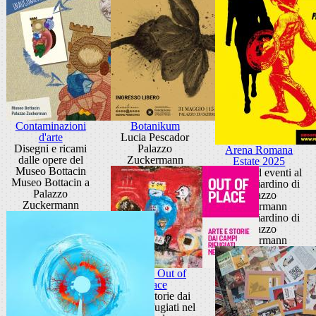
Contaminazioni
Botanikum
d'arte
Lucia Pescador
Disegni e ricami
Palazzo
Arena Romana
dalle opere del
Zuckermann
Estate 2025
Museo Bottacin
cinema ed eventi al
Museo Bottacin a
Teatro Giardino di
Palazzo
Palazzo
Zuckermann
Zuckermann
Teatro Giardino di
Palazzo
Zuckermann
Mostra Out of
Place
Arte e storie dai
campi rifugiati nel