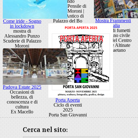
mondo
Giardino Pensile di
Palazzo Moroni |
Cortile Antico di
Mostra Frammenti
Palazzo del Bo
Come iride - Sogno
d’Italia
in lockdown
20 anni di fumetti
mostra di
di impegno civile
Alessandro Punzo
Ballatoi del Centro
Scuderie di Palazzo
Culturale Altinate
Moroni
San Gaetano
Padova Estate 2025
Occasioni di
bellezza, di
Porta Aperta
conoscenza e di
Ciclo di eventi
cultura
2025
Ex Macello
Porta San Giovanni
Cerca nel sito: