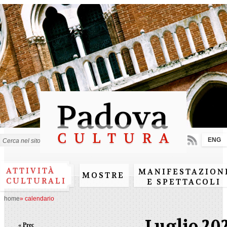
Salta al
contenuto
principale
ENG
Form di ricerca
ATTIVITÀ
MANIFESTAZION
MOSTRE
CULTURALI
E SPETTACOLI
home
»
calendario
Luglio 20
« Prec