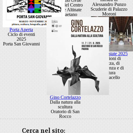
di impegno civile
Alessandro Punzo
Ballatoi del Centro
Scuderie di Palazzo
Culturale Altinate
Moroni
San Gaetano
Porta Aperta
Ciclo di eventi
2025
Porta San Giovanni
Padova Estate 2025
Occasioni di
bellezza, di
conoscenza e di
cultura
Ex Macello
Gino Cortelazzo
Dalla natura alla
scultura
Oratorio di San
Rocco
Cerca nel sito: