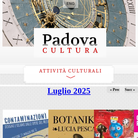
ENG
ATTIVITÀ CULTURALI
Luglio 2025
« Prec
Succ »