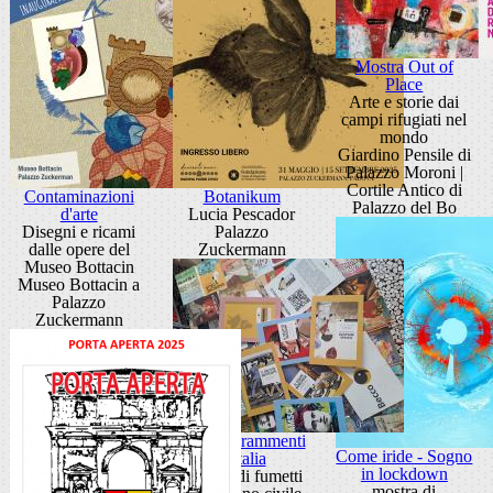
Mostra Out of
Place
Arte e storie dai
campi rifugiati nel
mondo
Giardino Pensile di
Palazzo Moroni |
Cortile Antico di
Contaminazioni
Botanikum
Palazzo del Bo
d'arte
Lucia Pescador
Disegni e ricami
Palazzo
dalle opere del
Zuckermann
Museo Bottacin
Museo Bottacin a
Palazzo
Zuckermann
Mostra Frammenti
Come iride - Sogno
d’Italia
in lockdown
20 anni di fumetti
mostra di