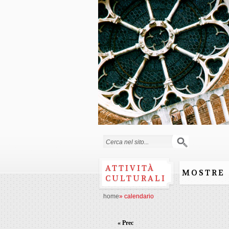
Form di ricerca
ATTIVITÀ
MOSTRE
CULTURALI
home
»
calendario
« Prec