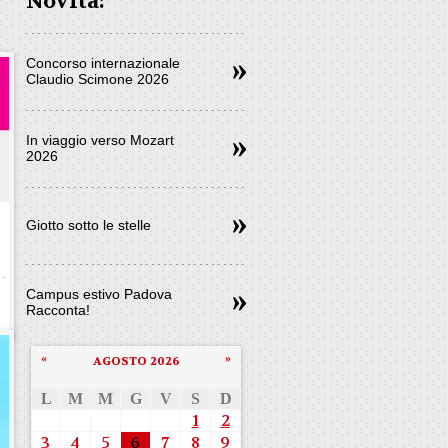
Novità:
Concorso internazionale
Claudio Scimone 2026
In viaggio verso Mozart
2026
Giotto sotto le stelle
Campus estivo Padova
Racconta!
«
»
AGOSTO 2026
L
M
M
G
V
S
D
1
2
3
4
5
6
7
8
9