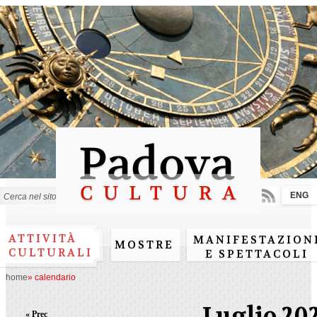
Salta al
contenuto
principale
ENG
Form di ricerca
ATTIVITÀ
MANIFESTAZION
MOSTRE
CULTURALI
E SPETTACOLI
home
»
calendario
Luglio 20
« Prec