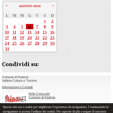
«
»
AGOSTO 2026
L
M
M
G
V
S
D
1
2
3
4
5
6
7
8
9
10
11
12
13
14
15
16
17
18
19
20
21
22
23
24
25
26
27
28
29
30
31
Condividi su:
Comune di Padova
Settore Cultura e Turismo
Informazioni e Contatti
Rete Civica del
Comune di Padova
Questo sito usa i cookie per migliorare l'esperienza di navigazione. Continuando la
Note legali, privacy e cookie
navigazione si accetta l'utilizzo dei cookie. Per saperne di più o negare il consenso