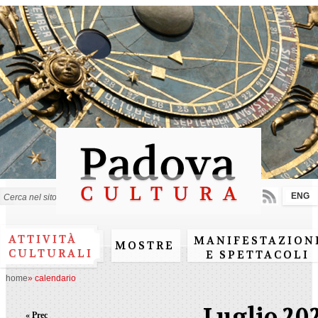
Salta al
contenuto
principale
ENG
Form di ricerca
ATTIVITÀ
MANIFESTAZION
MOSTRE
CULTURALI
E SPETTACOLI
home
»
calendario
Luglio 20
« Prec