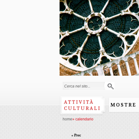
Form di ricerca
ATTIVITÀ
MOSTRE
CULTURALI
home
»
calendario
« Prec