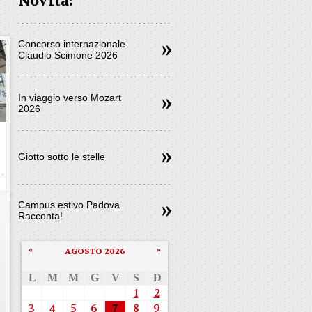
Novità:
Concorso internazionale
Claudio Scimone 2026
In viaggio verso Mozart
2026
Giotto sotto le stelle
Campus estivo Padova
Racconta!
«
»
AGOSTO 2026
L
M
M
G
V
S
D
1
2
3
4
5
6
7
8
9