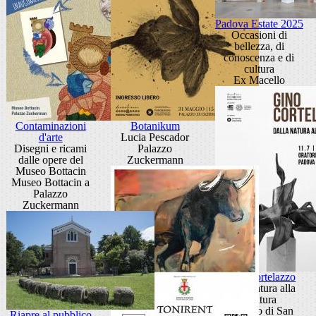
Padova Estate 2025
Occasioni di
bellezza, di
conoscenza e di
cultura
Ex Macello
Contaminazioni
Botanikum
d'arte
Lucia Pescador
Disegni e ricami
Palazzo
dalle opere del
Zuckermann
Museo Bottacin
Museo Bottacin a
Palazzo
Zuckermann
Gino Cortelazzo
Dalla natura alla
scultura
Oratorio di San
Riapre al pubblico