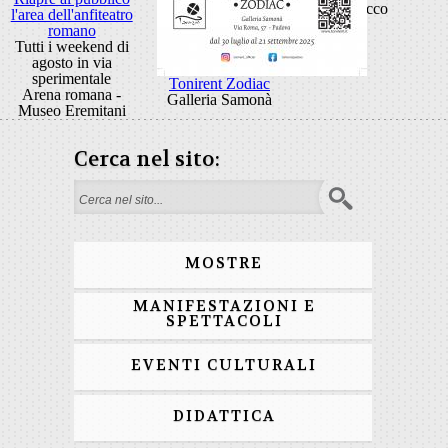
Rocco
l'area dell'anfiteatro
romano
Tutti i weekend di
agosto in via
sperimentale
Tonirent Zodiac
Arena romana -
Galleria Samonà
Museo Eremitani
Cerca nel sito:
Form di ricerca
MOSTRE
MANIFESTAZIONI E
SPETTACOLI
EVENTI CULTURALI
DIDATTICA