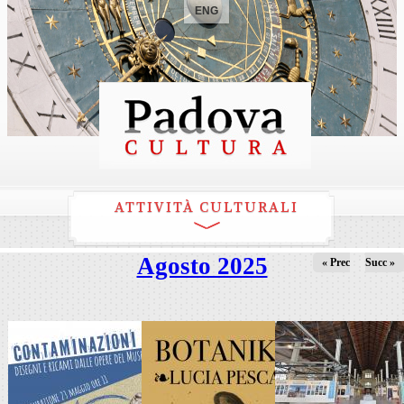
ENG
ATTIVITÀ CULTURALI
Agosto 2025
« Prec
Succ »