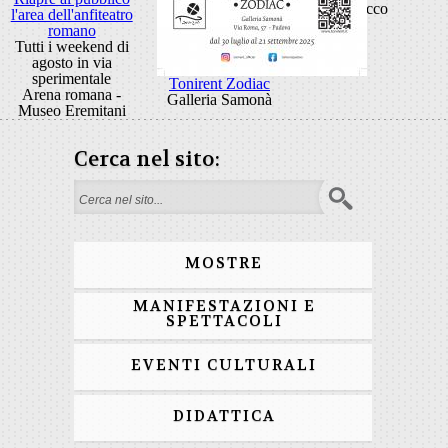
Rocco
l'area dell'anfiteatro
romano
Tutti i weekend di
agosto in via
sperimentale
Tonirent Zodiac
Arena romana -
Galleria Samonà
Museo Eremitani
Cerca nel sito:
Form di ricerca
MOSTRE
MANIFESTAZIONI E
SPETTACOLI
EVENTI CULTURALI
DIDATTICA