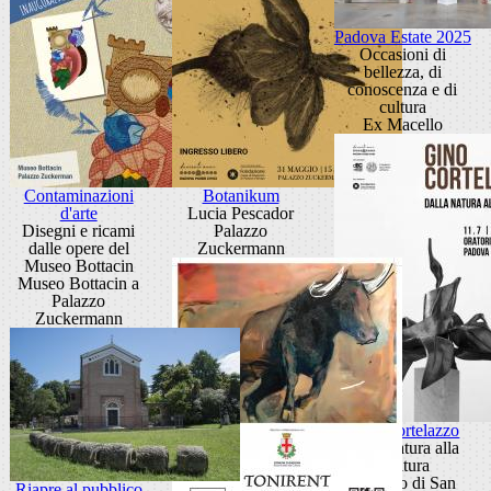
Padova Estate 2025
Occasioni di
bellezza, di
conoscenza e di
cultura
Ex Macello
Contaminazioni
Botanikum
d'arte
Lucia Pescador
Disegni e ricami
Palazzo
dalle opere del
Zuckermann
Museo Bottacin
Museo Bottacin a
Palazzo
Zuckermann
Gino Cortelazzo
Dalla natura alla
scultura
Oratorio di San
Riapre al pubblico