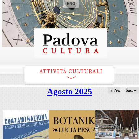
ENG
ATTIVITÀ CULTURALI
Agosto 2025
« Prec
Succ »