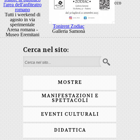
Rocco
l'area dell'anfiteatro
romano
Tutti i weekend di
agosto in via
sperimentale
Tonirent Zodiac
Arena romana -
Galleria Samonà
Museo Eremitani
Cerca nel sito:
Form di ricerca
MOSTRE
MANIFESTAZIONI E
SPETTACOLI
EVENTI CULTURALI
DIDATTICA