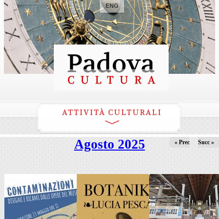
ENG
ATTIVITÀ CULTURALI
Agosto 2025
« Prec
Succ »