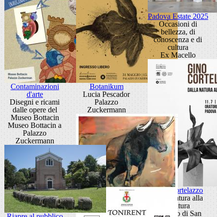
Padova Estate 2025
Occasioni di
bellezza, di
conoscenza e di
cultura
Ex Macello
Contaminazioni
Botanikum
d'arte
Lucia Pescador
Disegni e ricami
Palazzo
dalle opere del
Zuckermann
Museo Bottacin
Museo Bottacin a
Palazzo
Zuckermann
Gino Cortelazzo
Dalla natura alla
scultura
Oratorio di San
Riapre al pubblico