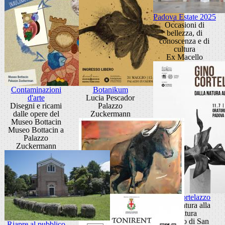
Padova Estate 2025
Occasioni di
bellezza, di
conoscenza e di
cultura
Ex Macello
Contaminazioni
Botanikum
d'arte
Lucia Pescador
Disegni e ricami
Palazzo
dalle opere del
Zuckermann
Museo Bottacin
Museo Bottacin a
Palazzo
Zuckermann
Gino Cortelazzo
Dalla natura alla
scultura
Oratorio di San
Riapre al pubblico