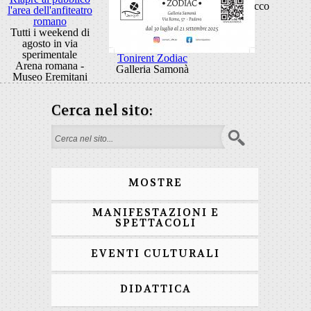
Rocco
l'area dell'anfiteatro
romano
Tutti i weekend di
agosto in via
sperimentale
Tonirent Zodiac
Arena romana -
Galleria Samonà
Museo Eremitani
Cerca nel sito:
Form di ricerca
MOSTRE
MANIFESTAZIONI E
SPETTACOLI
EVENTI CULTURALI
DIDATTICA