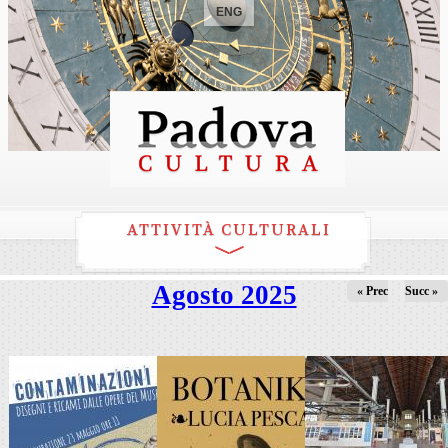
ENG
ATTIVITÀ CULTURALI
Agosto 2025
« Prec
Succ »