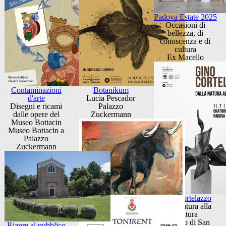
Padova Estate 2025
Occasioni di
bellezza, di
conoscenza e di
cultura
Ex Macello
Contaminazioni
Botanikum
d'arte
Lucia Pescador
Disegni e ricami
Palazzo
dalle opere del
Zuckermann
Museo Bottacin
Museo Bottacin a
Palazzo
Zuckermann
Gino Cortelazzo
Dalla natura alla
scultura
Oratorio di San
Riapre al pubblico