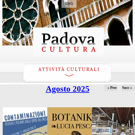
ENG
ATTIVITÀ CULTURALI
Agosto 2025
« Prec
Succ »