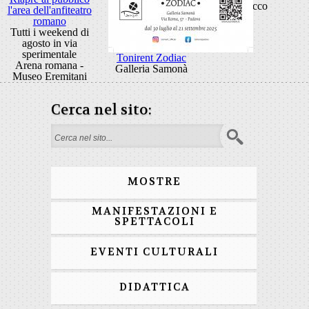
Rocco
l'area dell'anfiteatro
romano
Tutti i weekend di
agosto in via
sperimentale
Tonirent Zodiac
Arena romana -
Galleria Samonà
Museo Eremitani
Cerca nel sito:
Form di ricerca
MOSTRE
MANIFESTAZIONI E
SPETTACOLI
EVENTI CULTURALI
DIDATTICA