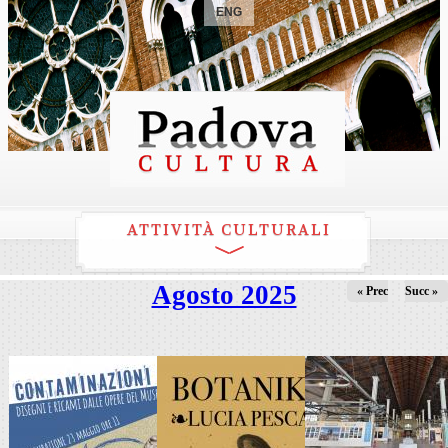
ENG
ATTIVITÀ CULTURALI
Agosto 2025
« Prec
Succ »