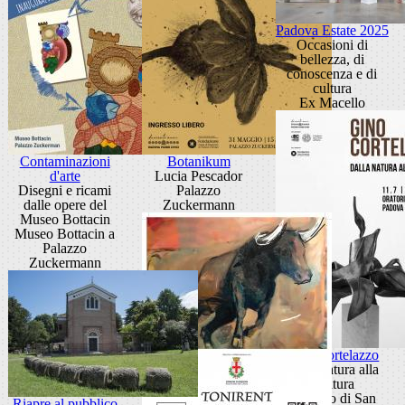
Padova Estate 2025
Occasioni di
bellezza, di
conoscenza e di
cultura
Ex Macello
Contaminazioni
Botanikum
d'arte
Lucia Pescador
Disegni e ricami
Palazzo
dalle opere del
Zuckermann
Museo Bottacin
Museo Bottacin a
Palazzo
Zuckermann
Gino Cortelazzo
Dalla natura alla
scultura
Oratorio di San
Riapre al pubblico