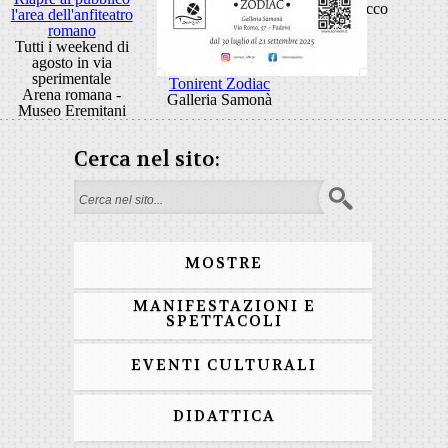
Rocco
l'area dell'anfiteatro
romano
Tutti i weekend di
agosto in via
sperimentale
Tonirent Zodiac
Arena romana -
Galleria Samonà
Museo Eremitani
Cerca nel sito:
Form di ricerca
MOSTRE
MANIFESTAZIONI E
SPETTACOLI
EVENTI CULTURALI
DIDATTICA