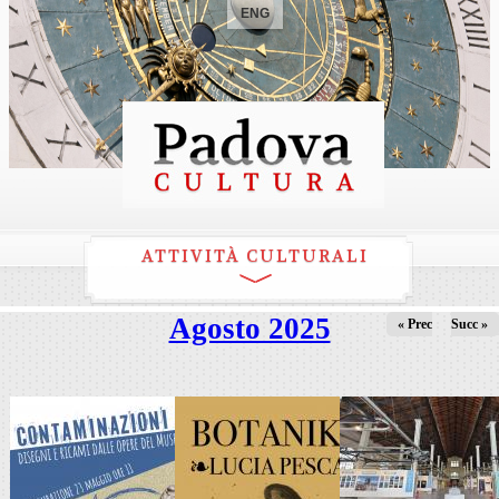
ENG
ATTIVITÀ CULTURALI
Agosto 2025
« Prec
Succ »