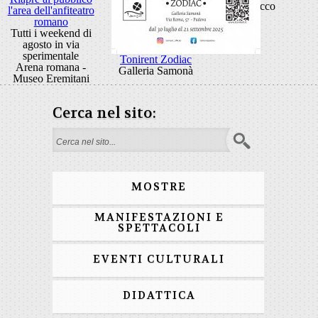
Rocco
l'area dell'anfiteatro
romano
Tutti i weekend di
agosto in via
sperimentale
Tonirent Zodiac
Arena romana -
Galleria Samonà
Museo Eremitani
Cerca nel sito:
Form di ricerca
MOSTRE
MANIFESTAZIONI E
SPETTACOLI
EVENTI CULTURALI
DIDATTICA