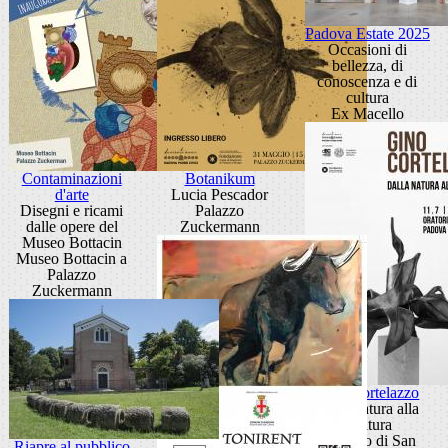
Padova Estate 2025
Occasioni di
bellezza, di
conoscenza e di
cultura
Ex Macello
Contaminazioni
Botanikum
d'arte
Lucia Pescador
Disegni e ricami
Palazzo
dalle opere del
Zuckermann
Museo Bottacin
Museo Bottacin a
Palazzo
Zuckermann
Gino Cortelazzo
Dalla natura alla
scultura
Oratorio di San
Riapre al pubblico