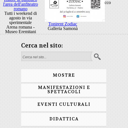
Rocco
l'area dell'anfiteatro
romano
Tutti i weekend di
agosto in via
sperimentale
Tonirent Zodiac
Arena romana -
Galleria Samonà
Museo Eremitani
Cerca nel sito:
Form di ricerca
MOSTRE
MANIFESTAZIONI E
SPETTACOLI
EVENTI CULTURALI
DIDATTICA