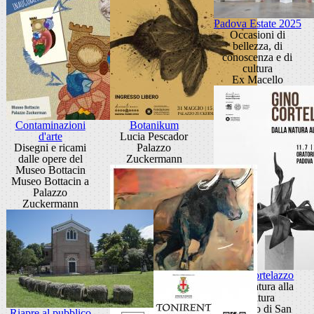
Padova Estate 2025
Occasioni di
bellezza, di
conoscenza e di
cultura
Ex Macello
Contaminazioni
Botanikum
d'arte
Lucia Pescador
Disegni e ricami
Palazzo
dalle opere del
Zuckermann
Museo Bottacin
Museo Bottacin a
Palazzo
Zuckermann
Gino Cortelazzo
Dalla natura alla
scultura
Oratorio di San
Riapre al pubblico