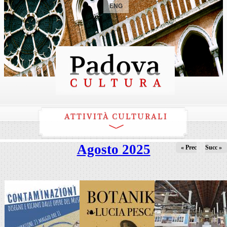
ENG
ATTIVITÀ CULTURALI
Agosto 2025
« Prec
Succ »