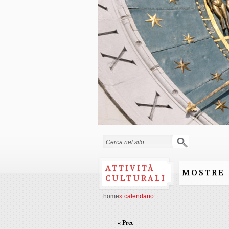
Form di ricerca
ATTIVITÀ
MOSTRE
CULTURALI
home
»
calendario
« Prec