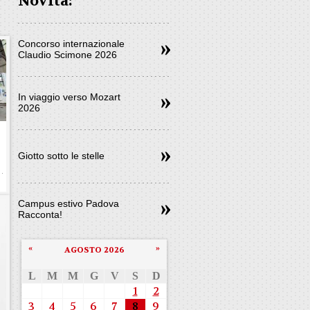
Novità:
Concorso internazionale
Claudio Scimone 2026
In viaggio verso Mozart
2026
Giotto sotto le stelle
Campus estivo Padova
Racconta!
«
»
AGOSTO 2026
L
M
M
G
V
S
D
1
2
3
4
5
6
7
8
9