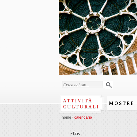
Form di ricerca
ATTIVITÀ
MOSTRE
CULTURALI
home
»
calendario
« Prec