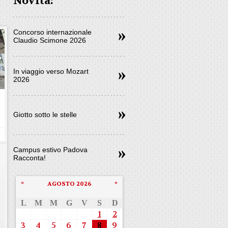
Novità:
Concorso internazionale
Claudio Scimone 2026
In viaggio verso Mozart
2026
Giotto sotto le stelle
Campus estivo Padova
Racconta!
«
»
AGOSTO 2026
L
M
M
G
V
S
D
1
2
3
4
5
6
7
8
9