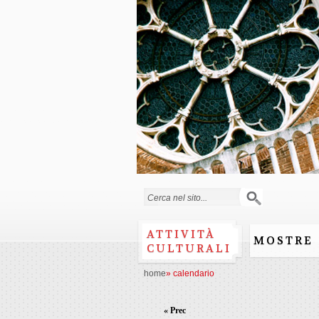
Form di ricerca
ATTIVITÀ
MOSTRE
CULTURALI
home
»
calendario
« Prec