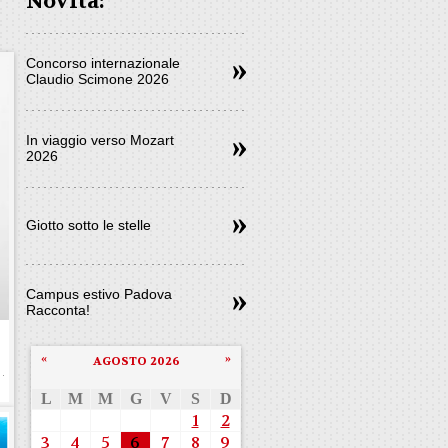
Novità:
Concorso internazionale
Claudio Scimone 2026
In viaggio verso Mozart
2026
Giotto sotto le stelle
Campus estivo Padova
Racconta!
«
»
AGOSTO 2026
L
M
M
G
V
S
D
1
2
3
4
5
6
7
8
9