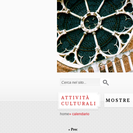
Form di ricerca
ATTIVITÀ
MOSTRE
CULTURALI
home
»
calendario
« Prec