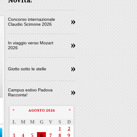
Novità:
Concorso internazionale
Claudio Scimone 2026
In viaggio verso Mozart
2026
Giotto sotto le stelle
Campus estivo Padova
Racconta!
«
»
AGOSTO 2026
L
M
M
G
V
S
D
1
2
3
4
5
6
7
8
9