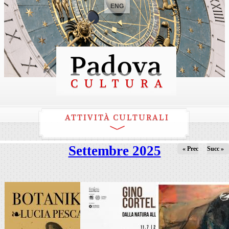
ENG
ATTIVITÀ CULTURALI
Settembre 2025
« Prec
Succ »