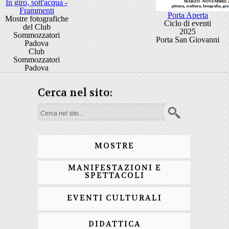
In giro, sott'acqua -
Frammenti
Porta Aperta
Mostre fotografiche
Ciclo di eventi
del Club
2025
Sommozzatori
Porta San Giovanni
Padova
Club
Sommozzatori
Padova
Cerca nel sito:
Form di ricerca
MOSTRE
MANIFESTAZIONI E
SPETTACOLI
EVENTI CULTURALI
DIDATTICA