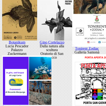
Botanikum
Gino Cortelazzo
Lucia Pescador
Dalla natura alla
Tonirent Zodiac
Palazzo
scultura
Galleria Samonà
Zuckermann
Oratorio di San
Rocco