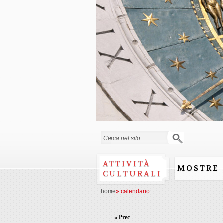
Form di ricerca
ATTIVITÀ
MOSTRE
CULTURALI
home
»
calendario
« Prec