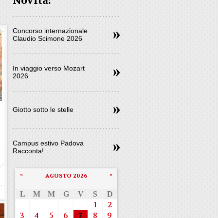
Novità:
Concorso internazionale
Claudio Scimone 2026
In viaggio verso Mozart
2026
Giotto sotto le stelle
Campus estivo Padova
Racconta!
«
»
AGOSTO 2026
L
M
M
G
V
S
D
1
2
3
4
5
6
7
8
9