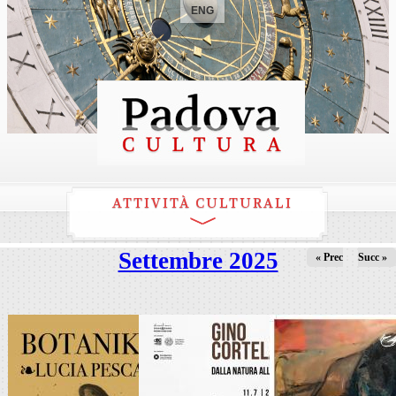
ENG
ATTIVITÀ CULTURALI
Settembre 2025
« Prec
Succ »