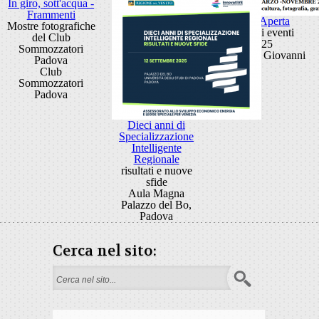
In giro, sott'acqua -
Frammenti
Porta Aperta
Mostre fotografiche
Ciclo di eventi
del Club
2025
Sommozzatori
Porta San Giovanni
Padova
Club
Sommozzatori
Padova
Dieci anni di
Specializzazione
Intelligente
Regionale
risultati e nuove
sfide
Aula Magna
Palazzo del Bo,
Padova
Cerca nel sito:
Form di ricerca