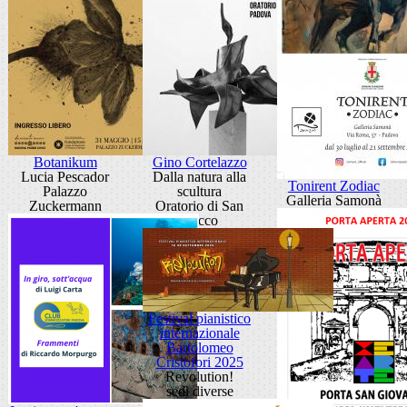
Botanikum
Gino Cortelazzo
Lucia Pescador
Dalla natura alla
Tonirent Zodiac
Palazzo
scultura
Galleria Samonà
Zuckermann
Oratorio di San
Rocco
Festival pianistico
internazionale
Bartolomeo
Cristofori 2025
Revolution!
sedi diverse