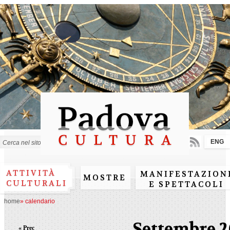
Salta al
contenuto
principale
ENG
Form di ricerca
ATTIVITÀ
MANIFESTAZION
MOSTRE
CULTURALI
E SPETTACOLI
home
»
calendario
Settembre 2
« Prec