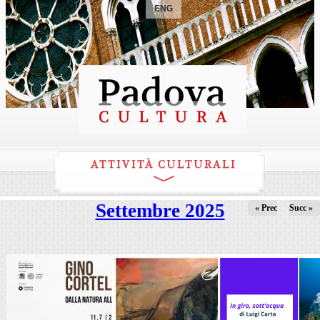
ENG
ATTIVITÀ CULTURALI
Settembre 2025
« Prec
Succ »