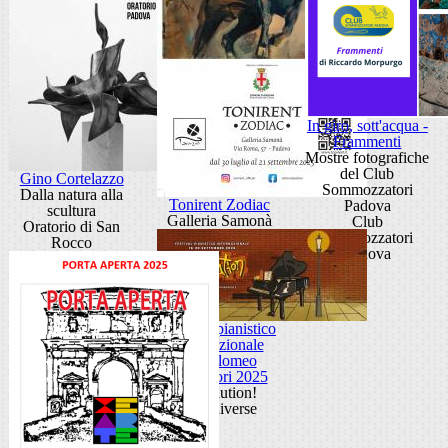
In giro, sott'acqua -
Frammenti
Mostre fotografiche
del Club
Gino Cortelazzo
Sommozzatori
Dalla natura alla
Tonirent Zodiac
Padova
scultura
Galleria Samonà
Club
Oratorio di San
Sommozzatori
Rocco
Padova
Festival pianistico
internazionale
Bartolomeo
Cristofori 2025
Revolution!
sedi diverse