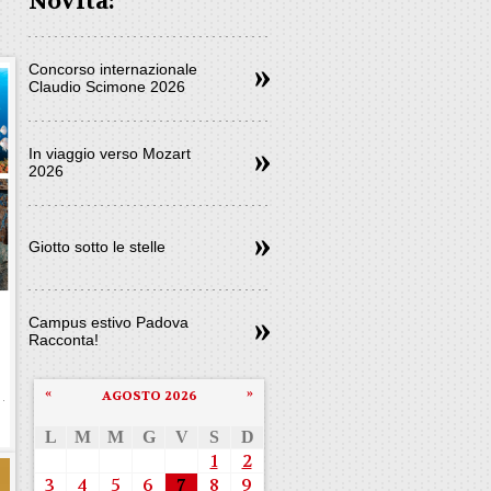
Novità:
Concorso internazionale
Claudio Scimone 2026
In viaggio verso Mozart
2026
Giotto sotto le stelle
Campus estivo Padova
Racconta!
b
«
»
AGOSTO 2026
L
M
M
G
V
S
D
1
2
3
4
5
6
7
8
9