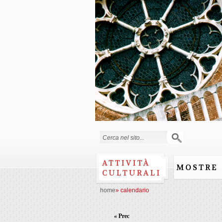
Form di ricerca
ATTIVITÀ
MOSTRE
CULTURALI
home
»
calendario
« Prec