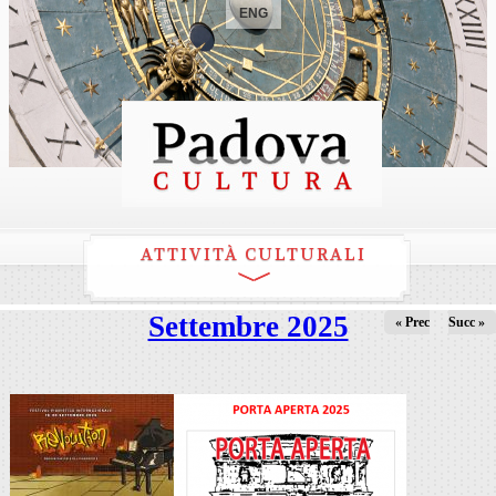
ENG
ATTIVITÀ CULTURALI
Settembre 2025
« Prec
Succ »