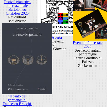
Festival pianistico
internazionale
Bartolomeo
Cristofori 2025
Revolution!
sedi diverse
Porta Aperta
Ciclo di eventi
Eventi di fine estate
2025
2025
Porta San Giovanni
Spettacoli teatrali
per famiglie
Teatro Giardino di
Palazzo
Zuckermann
"Il canto del
germano" di
Francesco Brocchi.