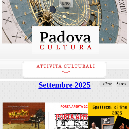
ENG
ATTIVITÀ CULTURALI
Settembre 2025
« Prec
Succ »