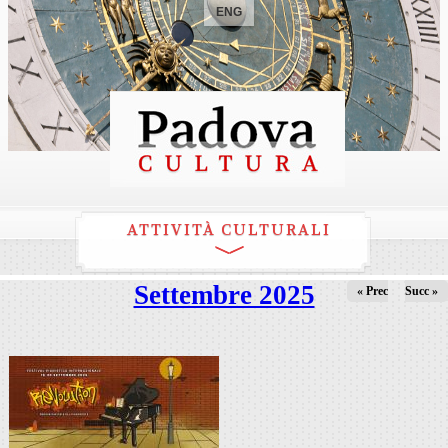
ENG
ATTIVITÀ CULTURALI
Settembre 2025
« Prec
Succ »