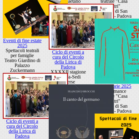
San Gaetano
teatrale "Casa
d'altri"
Chiesa di San
Gaetano - Padova
Eventi di fine estate
2025
Spettacoli teatrali
Ciclo di eventi a
per famiglie
cura del Circolo
Teatro Giardino di
della Lirica di
Palazzo
Padova
Zuckermann
XXXXII stagione
Padova-Sedi
diverse
Sacre Storie 2025
Performance
teatrale "Casa
d'altri"
Chiesa di San
Gaetano - Padova
Ciclo di eventi a
cura del Circolo
della Lirica di
Padova