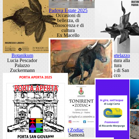
Padova Estate 2025
Occasioni di
bellezza, di
conoscenza e di
cultura
Ex Macello
Botanikum
Gino Cortelazzo
Lucia Pescador
Dalla natura alla
Palazzo
scultura
Zuckermann
Oratorio di San
Rocco
Tonirent Zodiac
Galleria Samonà