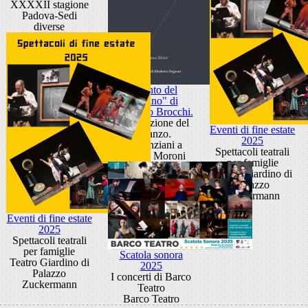
XXXXII stagione
Padova-Sedi
diverse
"Il canto del
germano" di
Francesco Brocchi.
Presentazione del
Eventi di fine estate
romanzo.
2025
Sala Anziani a
Spettacoli teatrali
Palazzo Moroni
per famiglie
Teatro Giardino di
Palazzo
Zuckermann
Eventi di fine estate
2025
Spettacoli teatrali
per famiglie
Scatola sonora
Teatro Giardino di
2025
Palazzo
I concerti di Barco
Zuckermann
Teatro
Barco Teatro