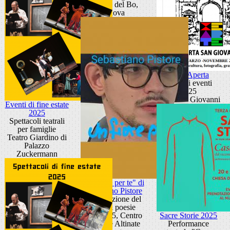
Palazzo del Bo,
Padova
Porta Aperta
Ciclo di eventi
2025
Porta San Giovanni
Eventi di fine estate
2025
Spettacoli teatrali
per famiglie
Teatro Giardino di
Palazzo
Zuckermann
"Un fiore per te" di
Sebastiano Pistore
Presentazione del
libro di poesie
Spazio 35, Centro
Sacre Storie 2025
culturale Altinate
Performance