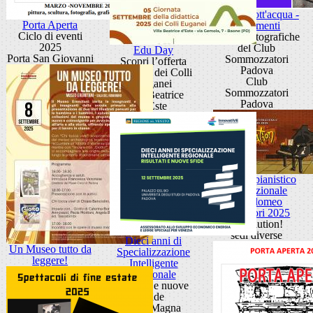
In giro, sott'acqua -
Porta Aperta
Frammenti
Ciclo di eventi
Mostre fotografiche
2025
del Club
Edu Day
Porta San Giovanni
Sommozzatori
Scopri l’offerta
Padova
didattica dei Colli
Club
Euganei
Sommozzatori
Villa Beatrice
Padova
d'Este
Festival pianistico
internazionale
Bartolomeo
Cristofori 2025
Revolution!
sedi diverse
Dieci anni di
Un Museo tutto da
Specializzazione
leggere!
Intelligente
Regionale
risultati e nuove
sfide
Aula Magna