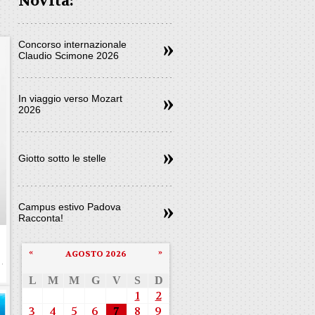
Novità:
Concorso internazionale
Claudio Scimone 2026
In viaggio verso Mozart
2026
Giotto sotto le stelle
Campus estivo Padova
Racconta!
«
»
AGOSTO 2026
L
M
M
G
V
S
D
1
2
3
4
5
6
7
8
9