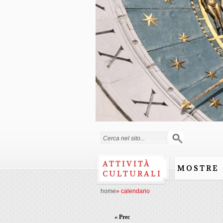
Form di ricerca
ATTIVITÀ
MOSTRE
CULTURALI
home
»
calendario
« Prec