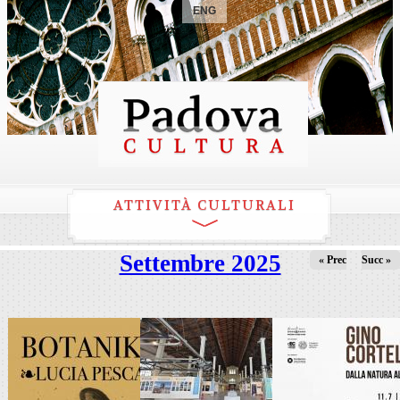
ENG
ATTIVITÀ CULTURALI
Settembre 2025
« Prec
Succ »