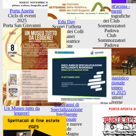
In giro, sott'acqua -
Porta Aperta
Frammenti
Ciclo di eventi
Mostre fotografiche
2025
del Club
Edu Day
Porta San Giovanni
Sommozzatori
Scopri l’offerta
Padova
didattica dei Colli
Club
Euganei
Sommozzatori
Villa Beatrice
Padova
d'Este
Festival pianistico
internazionale
Bartolomeo
Cristofori 2025
Revolution!
sedi diverse
Dieci anni di
Un Museo tutto da
Specializzazione
leggere!
Intelligente
Regionale
risultati e nuove
sfide
Aula Magna