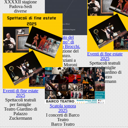
XXXXII stagione
Padova-Sedi
diverse
"Il canto del
germano" di
Francesco Brocchi.
Presentazione del
Eventi di fine estate
romanzo.
2025
Sala Anziani a
Spettacoli teatrali
Palazzo Moroni
per famiglie
Teatro Giardino di
Palazzo
Zuckermann
Eventi di fine estate
2025
Spettacoli teatrali
per famiglie
Scatola sonora
Teatro Giardino di
2025
Palazzo
I concerti di Barco
Zuckermann
Teatro
Barco Teatro