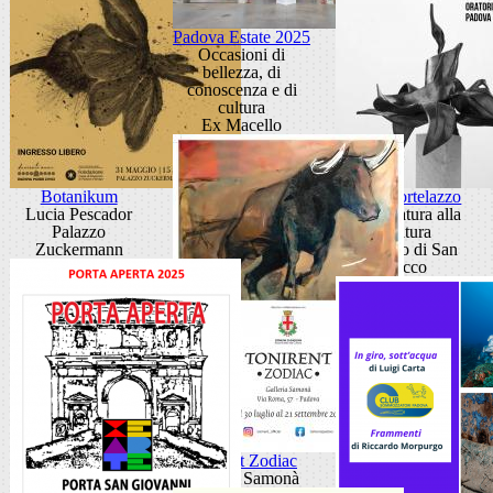
Padova Estate 2025
Occasioni di
bellezza, di
conoscenza e di
cultura
Ex Macello
Botanikum
Gino Cortelazzo
Lucia Pescador
Dalla natura alla
Palazzo
scultura
Zuckermann
Oratorio di San
Rocco
Tonirent Zodiac
Galleria Samonà