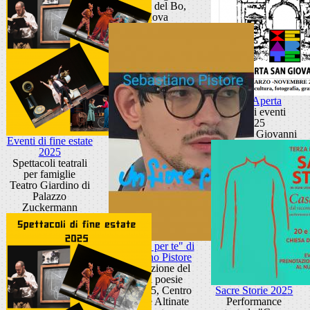
Palazzo del Bo,
Padova
Porta Aperta
Ciclo di eventi
2025
Porta San Giovanni
Eventi di fine estate
2025
Spettacoli teatrali
per famiglie
Teatro Giardino di
Palazzo
Zuckermann
"Un fiore per te" di
Sebastiano Pistore
Presentazione del
libro di poesie
Spazio 35, Centro
Sacre Storie 2025
culturale Altinate
Performance