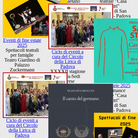
San Gaetano
teatrale "Casa
d'altri"
Chiesa di San
Gaetano - Padova
Eventi di fine estate
2025
Spettacoli teatrali
Ciclo di eventi a
per famiglie
cura del Circolo
Teatro Giardino di
della Lirica di
Palazzo
Padova
Zuckermann
XXXXII stagione
Padova-Sedi
diverse
Sacre Storie 2025
Performance
teatrale "Casa
d'altri"
Chiesa di San
Gaetano - Padova
Ciclo di eventi a
cura del Circolo
della Lirica di
Padova