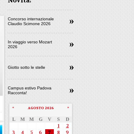
Novità:
Concorso internazionale
Claudio Scimone 2026
In viaggio verso Mozart
2026
Giotto sotto le stelle
Campus estivo Padova
Racconta!
«
»
AGOSTO 2026
L
M
M
G
V
S
D
1
2
3
4
5
6
7
8
9