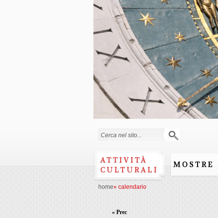
Form di ricerca
ATTIVITÀ
MOSTRE
CULTURALI
home
»
calendario
« Prec