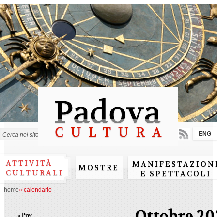
Salta al
contenuto
principale
ENG
Form di ricerca
ATTIVITÀ
MANIFESTAZION
MOSTRE
CULTURALI
E SPETTACOLI
home
»
calendario
Ottobre 20
« Prec