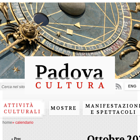
Salta al
contenuto
principale
ENG
Form di ricerca
ATTIVITÀ
MANIFESTAZION
MOSTRE
CULTURALI
E SPETTACOLI
home
»
calendario
Ottobre 20
« Prec